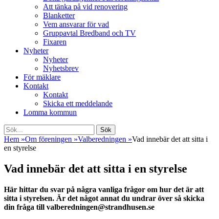
Att tänka på vid renovering
Blanketter
Vem ansvarar för vad
Gruppavtal Bredband och TV
Fixaren
Nyheter
Nyheter
Nyhetsbrev
För mäklare
Kontakt
Kontakt
Skicka ett meddelande
Lomma kommun
Sök
Sök
efter:
Hem
»
Om föreningen
»
Valberedningen
»
Vad innebär det att sitta i
en styrelse
Vad innebär det att sitta i en styrelse
Här hittar du svar på några vanliga frågor om hur det är att
sitta i styrelsen. Är det något annat du undrar över så skicka
din fråga till valberedningen@strandhusen.se