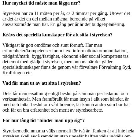
Hur mycket tid måste man lägga ner?
Styrelsen har ca 11 möten per år, ca 2 timmar per gång. Utöver det
är det är det en del mellan mötena, beroende på vilket
ansvarsområde man har. En gång per år är det budget/planering.
Krävs det speciella kunskaper för att sitta i styrelsen?
Viktigast är gott omdöme och sunt förnuft. Har man
erfarenheter/kompetenser inom t.ex. information/kommunikation,
trädgård/mark, bygg/fastighet, ekonomi eller social kompetens tas
det emot med glädje i styrelsen, men annars när det gäller
specialistkunskaper finns de genom vår förvaltare Förvaltning Syd,
Kraftringen etc.
Vad får man ut av att sitta i styrelsen?
Dels får man ersättning enligt beslut på stämman per ledamot och
verksamhetsår. Men framförallt får man insyn i allt som händer, är
med och fattar beslut om vårt boende, lär känna andra som bor här
och får en bra erfarenhet och merit av styrelsearbete.
För hur lång tid ”binder man upp sig”?
Styrelsemedlemmarna väljs normalt för två år. Tanken är att inte hela
styrelsen skall avgå samtidigt utan ungefär hälften väljs in/väljs om