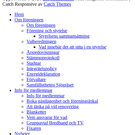
Catch Responsive av
Catch Themes
Rulla
Hem
upp
Om föreningen
Om föreningen
Förening och styrelse
Styrelsens sammansättning
Valberedningen
Vad innebär det att sitta i en styrelse
Årsredovisningar
Stämmoprotokoll
Stadgar
Integritetspolicy
Energideklaration
Förvaltare
Samfälligheten Sjögräset
Info för medlemmar
Info för medlemmar
Boka gästlägenhet och föreningslokal
Att tänka på vid renovering
Blanketter
Vem ansvarar för vad
Gruppavtal Bredband och TV
Fixaren
Nyheter