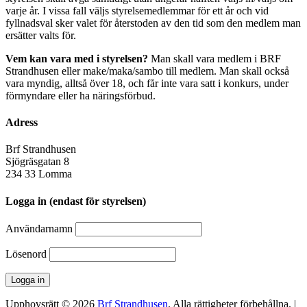
varje år. I vissa fall väljs styrelsemedlemmar för ett år och vid
fyllnadsval sker valet för återstoden av den tid som den medlem man
ersätter valts för.
Vem kan vara med i styrelsen?
Man skall vara medlem i BRF
Strandhusen eller make/maka/sambo till medlem. Man skall också
vara myndig, alltså över 18, och får inte vara satt i konkurs, under
förmyndare eller ha näringsförbud.
Adress
Brf Strandhusen
Sjögräsgatan 8
234 33 Lomma
Logga in (endast för styrelsen)
Användarnamn
Lösenord
Upphovsrätt © 2026
Brf Strandhusen
. Alla rättigheter förbehållna. |