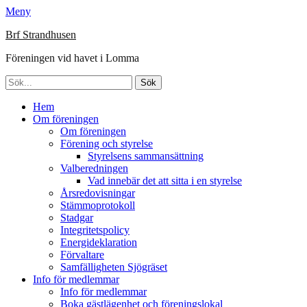
Meny
Brf Strandhusen
Föreningen vid havet i Lomma
Sök
efter:
Primär
Hoppa
Hem
till
Om föreningen
meny
innehåll
Om föreningen
Förening och styrelse
Styrelsens sammansättning
Valberedningen
Vad innebär det att sitta i en styrelse
Årsredovisningar
Stämmoprotokoll
Stadgar
Integritetspolicy
Energideklaration
Förvaltare
Samfälligheten Sjögräset
Info för medlemmar
Info för medlemmar
Boka gästlägenhet och föreningslokal