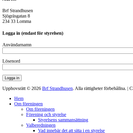
Brf Strandhusen
Sjögräsgatan 8
234 33 Lomma
Logga in (endast för styrelsen)
Användarnamn
Lösenord
Upphovsrätt © 2026
Brf Strandhusen
. Alla rättigheter förbehållna. 
Rulla
Hem
upp
Om föreningen
Om föreningen
Förening och styrelse
Styrelsens sammansättning
Valberedningen
Vad innebär det att sitta i en styrelse