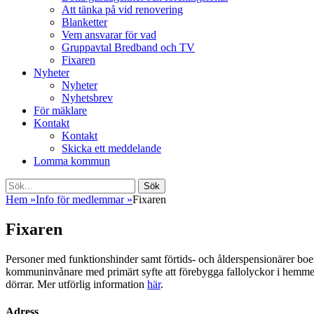
Att tänka på vid renovering
Blanketter
Vem ansvarar för vad
Gruppavtal Bredband och TV
Fixaren
Nyheter
Nyheter
Nyhetsbrev
För mäklare
Kontakt
Kontakt
Skicka ett meddelande
Lomma kommun
Sök
Sök
efter:
Hem
»
Info för medlemmar
»
Fixaren
Fixaren
Personer med funktionshinder samt förtids- och ålderspensionärer boen
kommuninvånare med primärt syfte att förebygga fallolyckor i hemmen.
dörrar. Mer utförlig information
här
.
Adress