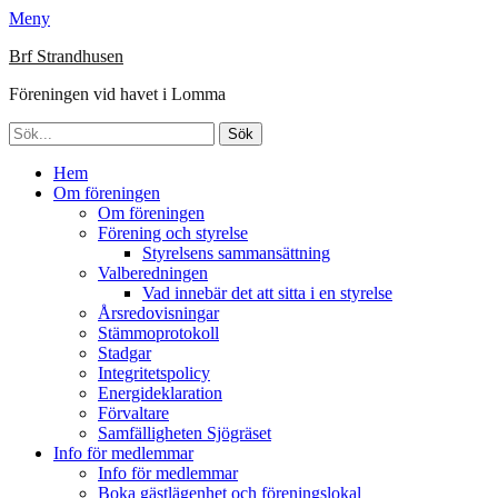
Meny
Brf Strandhusen
Föreningen vid havet i Lomma
Sök
efter:
Primär
Hoppa
Hem
till
Om föreningen
meny
innehåll
Om föreningen
Förening och styrelse
Styrelsens sammansättning
Valberedningen
Vad innebär det att sitta i en styrelse
Årsredovisningar
Stämmoprotokoll
Stadgar
Integritetspolicy
Energideklaration
Förvaltare
Samfälligheten Sjögräset
Info för medlemmar
Info för medlemmar
Boka gästlägenhet och föreningslokal